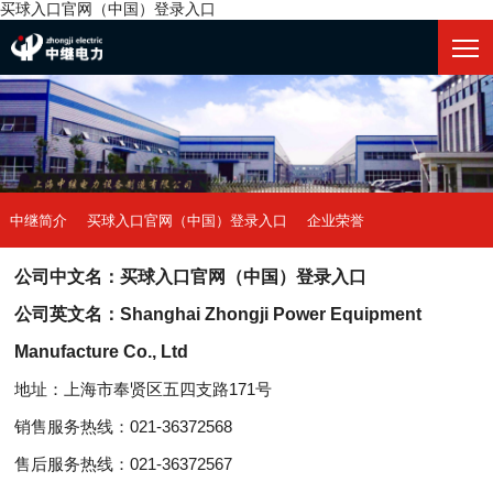
买球入口官网（中国）登录入口
中继简介
买球入口官网（中国）登录入口
企业荣誉
买球入口官网（中国）登录入口
公司中文名：买球入口官网（中国）登录入口
公司英文名：Shanghai Zhongji Power Equipment
Manufacture Co., Ltd
地址：上海市奉贤区五四支路171号
销售服务热线：021-36372568
售后服务热线：021-36372567